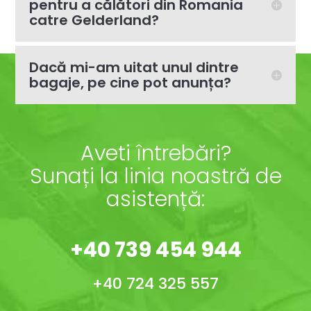
pentru a călători din Romania
catre Gelderland?
Dacă mi-am uitat unul dintre
bagaje, pe cine pot anunța?
Aveti întrebări?
Sunați la linia noastră de
asistență:
+40 739 454 944
+40 724 325 557