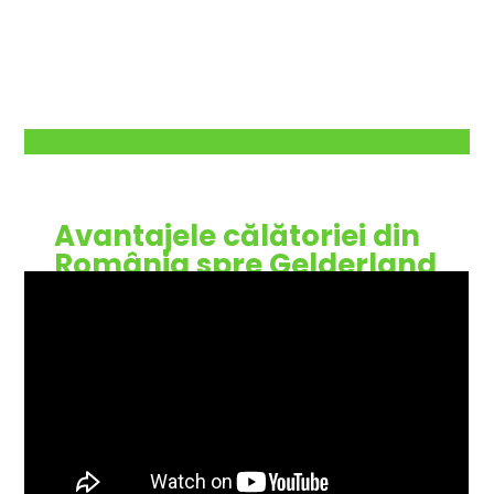
Avantajele călătoriei din
România spre Gelderland