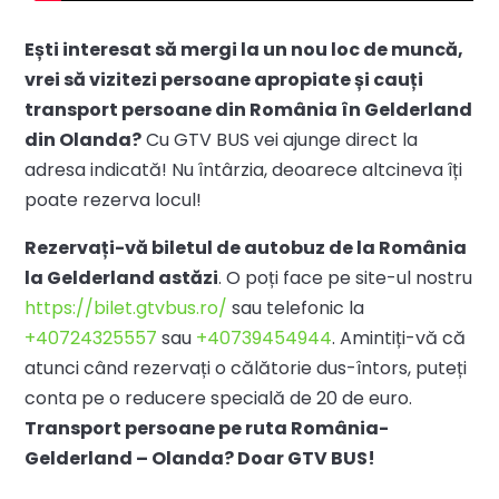
Ești interesat să mergi la un nou loc de muncă,
vrei să vizitezi persoane apropiate și cauți
transport persoane din România în Gelderland
din Olanda?
Cu GTV BUS vei ajunge direct la
adresa indicată! Nu întârzia, deoarece altcineva îți
poate rezerva locul!
Rezervați-vă biletul de autobuz de la România
la Gelderland astăzi
. O poți face pe site-ul nostru
https://bilet.gtvbus.ro/
sau telefonic la
+40724325557
sau
+40739454944
. Amintiți-vă că
atunci când rezervați o călătorie dus-întors, puteți
conta pe o reducere specială de 20 de euro.
Transport persoane pe ruta România-
Gelderland – Olanda? Doar GTV BUS!