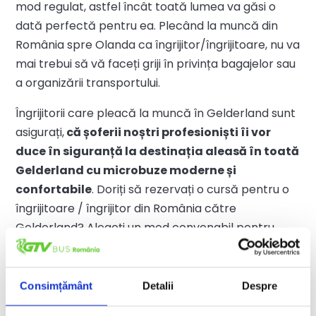
mod regulat, astfel încât toată lumea va găsi o
dată perfectă pentru ea. Plecând la muncă din
România spre Olanda ca îngrijitor/îngrijitoare, nu va
mai trebui să vă faceți griji în privința bagajelor sau
a organizării transportului.
Îngrijitorii care pleacă la muncă în Gelderland sunt
asigurați,
că șoferii noștri profesioniști îi vor
duce în siguranță la destinația aleasă în toată
Gelderland cu microbuze moderne și
confortabile
. Doriți să rezervați o cursă pentru o
îngrijitoare / îngrijitor din România către
Gelderland? Alegeți un mod convenabil pentru
dumneavoastră! Rezervați o cursă la
https://bilet.gtvbus.ro sau sunați la
+40 739 454
944
sau
+40 724 325 557
!
Consimțământ
Detalii
Despre