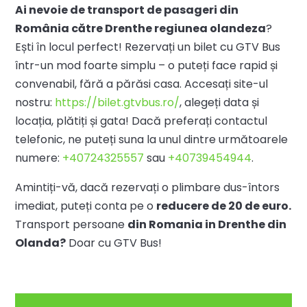
Ai nevoie de transport de pasageri din
România către Drenthe regiunea olandeza
?
Ești în locul perfect! Rezervați un bilet cu GTV Bus
într-un mod foarte simplu – o puteți face rapid și
convenabil, fără a părăsi casa. Accesați site-ul
nostru:
https://bilet.gtvbus.ro/
, alegeți data și
locația, plătiți și gata! Dacă preferați contactul
telefonic, ne puteți suna la unul dintre următoarele
numere:
+40724325557
sau
+40739454944
.
Amintiți-vă, dacă rezervați o plimbare dus-întors
imediat, puteți conta pe o
reducere de 20 de euro.
Transport persoane
din Romania in Drenthe din
Olanda?
Doar cu GTV Bus!