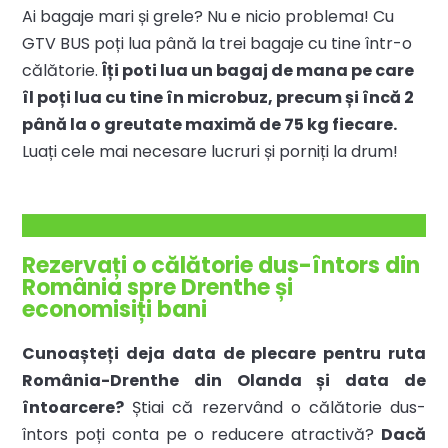
Ai bagaje mari și grele? Nu e nicio problema! Cu
GTV BUS poți lua până la trei bagaje cu tine într-o
călătorie.
Îți poti lua un bagaj de mana pe care
îl poți lua cu tine în microbuz, precum și încă 2
până la o greutate maximă de 75 kg fiecare.
Luați cele mai necesare lucruri și porniți la drum!
Rezervați o călătorie dus-întors din
România spre Drenthe și
economisiți bani
Cunoașteți deja data de plecare pentru ruta
România-Drenthe din Olanda și data de
întoarcere?
Știai că rezervând o călătorie dus-
întors poți conta pe o reducere atractivă?
Dacă