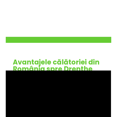
Avantajele călătoriei din
România spre Drenthe