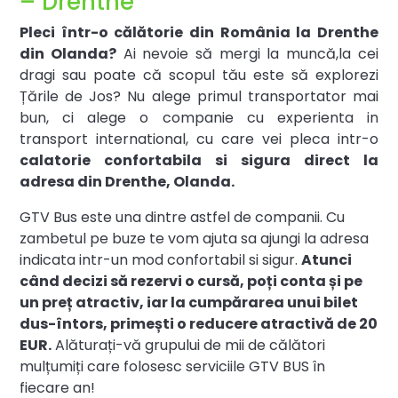
– Drenthe
Pleci într-o călătorie din România la Drenthe
din Olanda?
Ai nevoie să mergi la muncă,la cei
dragi sau poate că scopul tău este să explorezi
Țările de Jos? Nu alege primul transportator mai
bun, ci alege o companie cu experienta in
transport international, cu care vei pleca intr-o
calatorie confortabila si sigura direct la
adresa din Drenthe, Olanda.
GTV Bus este una dintre astfel de companii. Cu
zambetul pe buze te vom ajuta sa ajungi la adresa
indicata intr-un mod confortabil si sigur.
Atunci
când decizi să rezervi o cursă, poți conta și pe
un preț atractiv, iar la cumpărarea unui bilet
dus-întors, primești o reducere atractivă de 20
EUR.
Alăturați-vă grupului de mii de călători
mulțumiți care folosesc serviciile GTV BUS în
fiecare an!