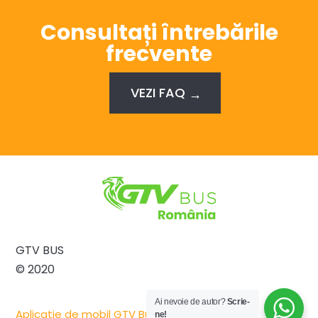
Consultați întrebările
frecvente
VEZI FAQ
GTV BUS
© 2020
Ai nevoie de autor?
Scrie-
Aplicatie de mobil GTV Bus
ne!