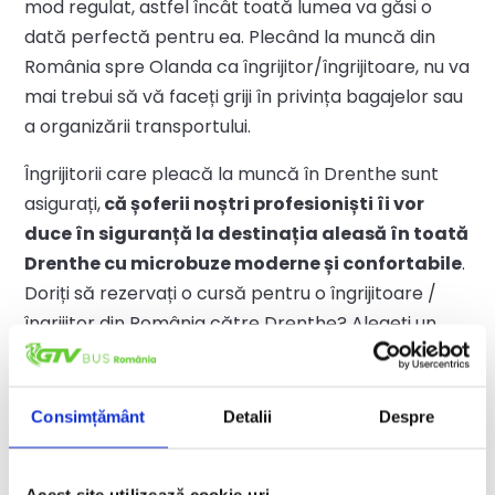
mod regulat, astfel încât toată lumea va găsi o
dată perfectă pentru ea. Plecând la muncă din
România spre Olanda ca îngrijitor/îngrijitoare, nu va
mai trebui să vă faceți griji în privința bagajelor sau
a organizării transportului.
Îngrijitorii care pleacă la muncă în Drenthe sunt
asigurați,
că șoferii noștri profesioniști îi vor
duce în siguranță la destinația aleasă în toată
Drenthe cu microbuze moderne și confortabile
.
Doriți să rezervați o cursă pentru o îngrijitoare /
îngrijitor din România către Drenthe? Alegeți un
mod convenabil pentru dumneavoastră! Rezervați
o cursă la https://bilet.gtvbus.ro sau sunați la
+40
739 454 944
sau
+40 724 325 557
!
Consimțământ
Detalii
Despre
Acest site utilizează cookie-uri