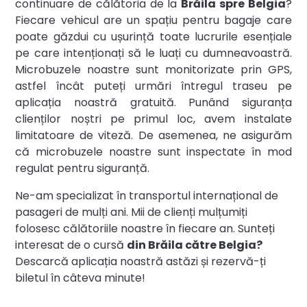
continuare de călătoria de la
Brăila spre Belgia
?
Fiecare vehicul are un spațiu pentru bagaje care
poate găzdui cu ușurință toate lucrurile esențiale
pe care intenționați să le luați cu dumneavoastră.
Microbuzele noastre sunt monitorizate prin GPS,
astfel încât puteți urmări întregul traseu pe
aplicația noastră gratuită. Punând siguranța
clienților noștri pe primul loc, avem instalate
limitatoare de viteză. De asemenea, ne asigurăm
că microbuzele noastre sunt inspectate în mod
regulat pentru siguranță.
Ne-am specializat în transportul internațional de
pasageri de mulți ani. Mii de clienți mulțumiți
folosesc călătoriile noastre în fiecare an. Sunteți
interesat de o cursă
din Brăila către Belgia?
Descarcă aplicația noastră astăzi și rezervă-ți
biletul în câteva minute!