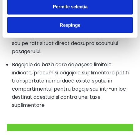
până la 5 kg și 2 bagaje de bază cu o greutate
Permite selecția
totală care nu depășește 75 kg.
Respinge
Bagajul de mână ar trebui să aibă dimensiuni
care să permită așezarea cu ușurință sub scaun
sau pe raft situat direct deasupra scaunului
pasagerului.
Bagajele de bază care depășesc limitele
indicate, precum și bagajele suplimentare pot fi
transportate numai dacă există spațiu în
compartimentul pentru bagaje sau într-un loc
destinat acestuia și contra unei taxe
suplimentare