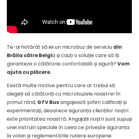
Te-ai hotărât să iei un microbuz de serviciu
din
Brăila către Belgi
a și cauți o soluție care să îți
garanteze o călătorie confortabilă și sigură?
Vom
ajuta cu plăcere.
Există multe motive pentru care ar trebui să
alegeți să călătoriți cu microbuzele noastre! În
primul rând,
GTV Bus
angajează șoferi calificați și
experimentați, deoarece siguranța clienților noștri
este prioritatea noastră. Angajații noștri sunt supuși
unei instruiri speciale în ceea ce privește siguranța
la volan și reglementările rutiere europene.