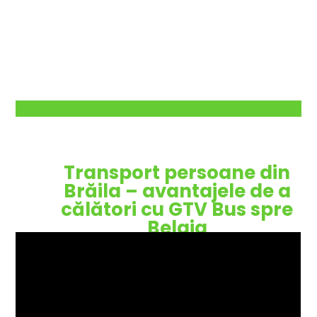
Transport persoane din
Brăila – avantajele de a
călători cu GTV Bus spre
Belgia