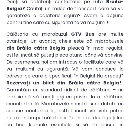
Doriți să călătoriți confortabil pe ruta
Brăila-
Belgia?
Căutați un mijloc de transport care să vă
garanteze o călătorie sigură? Avem o opțiune
pentru tine care cu siguranță te va mulțumi!!!
Călătoria cu microbuzul
GTV Bus
are multe
avantaje! Un avantaj cheie este că microbuzele
din Brăila către Belgia
pleacă în mod regulat,
astfel încât să puteți pleca atunci când vă convine.
De asemenea, noi am introdus o facilitate care vă
va mulțumi cu siguranță. Vă vom conduce la
adresa pe care o specificați în Belgia! Nu credeți?
Rezervați un bilet din Brăila către Belgia!
Garantăm un standard ridicat de călătorie – nu
trebuie să vă faceți griji cu privire la o călătorie
inconfortabilă. Microbuzele noastre sunt dotate cu
scaune confortabile, astfel încât vă veți putea
relaxa în timpul călătoriei. Te întrebi dacă poți lua
cu tine lucrurile esențiale și să te bucuri în