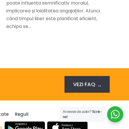
poate influența semnificativ moralul,
implicarea și loialitatea angajaților. Atunci
când timpul liber este planificat eficient,
echipa se...
VEZI FAQ
Ai nevoie de autor?
Scrie-
tate
Reguli
ne!
us