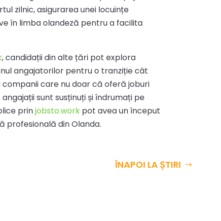
tul zilnic, asigurarea unei locuințe
ve în limba olandeză pentru a facilita
k
, candidații din alte țări pot explora
nul angajatorilor pentru o tranziție cât
 companii care nu doar că oferă joburi
 angajații sunt susținuți și îndrumați pe
lice prin
jobsto.work
pot avea un început
ață profesională din Olanda.
ÎNAPOI LA ȘTIRI