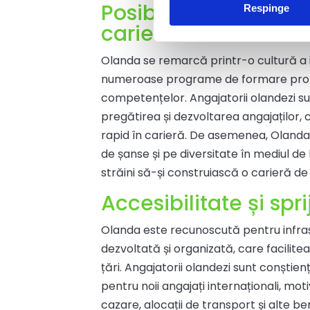
Posibilități de dezvo
Respinge
carieră
Olanda se remarcă printr-o cultură a in
numeroase programe de formare profe
competențelor. Angajatorii olandezi sun
pregătirea și dezvoltarea angajaților
rapid în carieră. De asemenea, Oland
de șanse și pe diversitate în mediul de
străini să-și construiască o carieră de
Accesibilitate și spri
Olanda este recunoscută pentru infras
dezvoltată și organizată, care facilitea
țări. Angajatorii olandezi sunt conștie
pentru noii angajați internaționali, mot
cazare, alocații de transport și alte ben