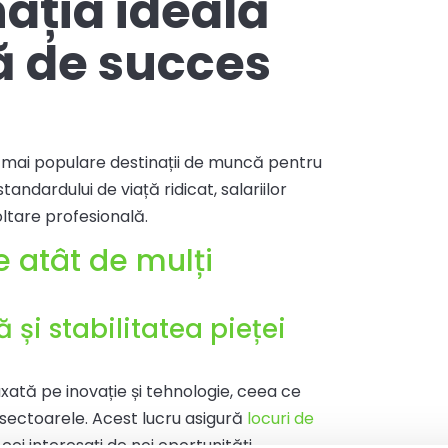
ația ideală
ă de succes
e mai populare destinații de muncă pentru
tandardului de viață ridicat, salariilor
oltare profesională.
 atât de mulți
și stabilitatea pieței
xată pe inovație și tehnologie, ceea ce
 sectoarele. Acest lucru asigură
locuri de
cei interesați de noi oportunități.