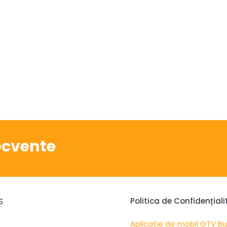
recvente
S
Politica de Confidențiali
Aplicatie de mobil GTV B