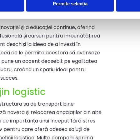
ltare și avansare în
Permite selecția
ovației și a educației continue, oferind
sională și cursuri pentru îmbunătățirea
t deschiși la ideea de a investi în
, ceea ce le permite acestora să avanseze
a pune un accent deosebit pe egalitatea
 lucru, creând un spațiu ideal pentru
 succes.
jin logistic
tructura sa de transport bine
ză naveta și relocarea angajaților din alte
nți de importanța unui început fără stres
iv pentru care oferă adesea soluții de
eficii logistice. Multe companii sprijină