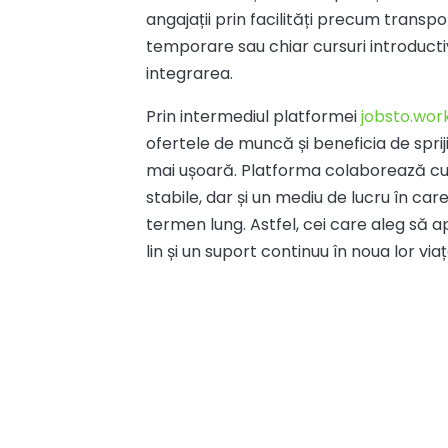
angajații prin facilități precum transpor
temporare sau chiar cursuri introducti
integrarea.
Prin intermediul platformei
jobsto.wor
ofertele de muncă și beneficia de spriji
mai ușoară. Platforma colaborează cu
stabile, dar și un mediu de lucru în care
termen lung. Astfel, cei care aleg să ap
lin și un suport continuu în noua lor vi