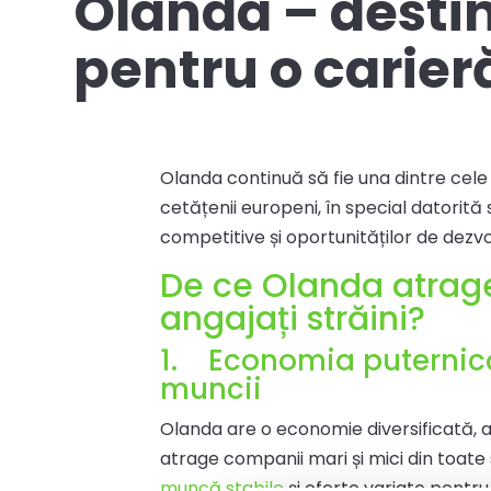
Olanda – destin
pentru o carier
Olanda continuă să fie una dintre cel
cetățenii europeni, în special datorită s
competitive și oportunităților de dezv
De ce Olanda atrage
angajați străini?
1.
Economia puternică 
muncii
Olanda are o economie diversificată, a
atrage companii mari și mici din toate
muncă stabile
și oferte variate pentru 