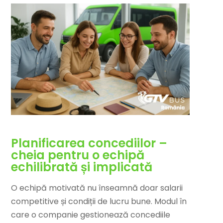
Planificarea concediilor –
cheia pentru o echipă
echilibrată și implicată
O echipă motivată nu înseamnă doar salarii
competitive și condiții de lucru bune. Modul în
care o companie gestionează concediile