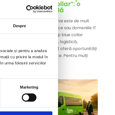
lucrători “blue collar”: o
oportunitate reală
Migrația profesională nu mai este de mult
Despre
doar pentru cadrele tehnice sau domeniile IT
/ office — și meseriile de tip blue collar
(muncă manuală, industrii, logistică,
construcții, transport etc.) oferă oportunități
 sociale și pentru a analiza
semnificative în străinătate. Pentru mulți
rmații cu privire la modul în
români,...
n urma folosirii serviciilor
Marketing