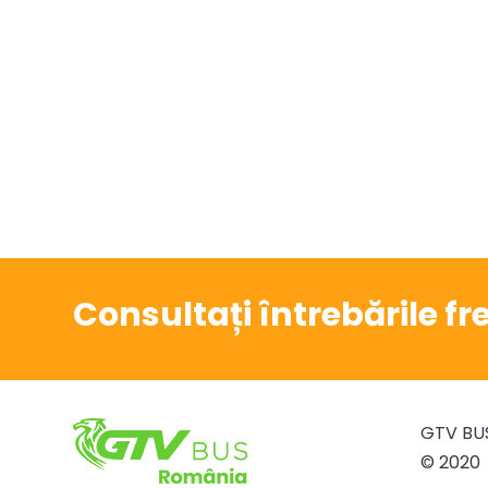
Consultați întrebările f
GTV BU
© 2020