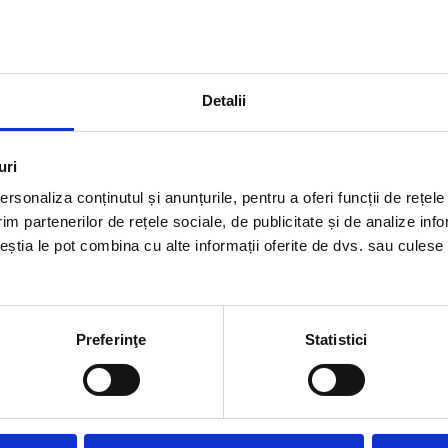
 și beneficii sociale
eneficii precum asigurarea de sănătate,
iile de vacanță, fac din Olanda o alegere
Detalii
lor din străinătate
uri
rsonaliza conținutul și anunțurile, pentru a oferi funcții de rețele
ete de relocare, iar guvernul susține
im partenerilor de rețele sociale, de publicitate și de analize info
dare. Acestea includ cazare, transport și
ceștia le pot combina cu alte informații oferite de dvs. sau culese î
d integrarea într-o țară nouă.
flexibil și echilibrul
ă și cea personală
Preferinţe
Statistici
sibilitatea de a lucra de acasă sunt
u mai bun între viața profesională și cea