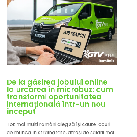
De la găsirea jobului online
la urcarea în microbuz: cum
transformi oportunitatea
internațională într-un nou
început
Tot mai mulți români aleg să își caute locuri
de muncă în străinătate, atrași de salarii mai