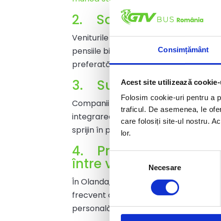
2.
Salarii competitive
Veniturile atractive, completate de b
pensiile bine structurate și indemnizaț
Consimțământ
preferată.
3.
Susținerea angajați
Acest site utilizează cookie-
Folosim cookie-uri pentru a pe
Companiile olandeze oferă adesea pach
traficul. De asemenea, le ofer
integrarea prin cursuri de limbă și ghi
care folosiți site-ul nostru. A
sprijin în procesul de adaptare, ușurân
lor.
4.
Programul de muncă 
Selecția
între viața profesional
Necesare
consimțământului
În Olanda, zilele scurte de muncă și po
frecvent oferite, permițând un echilibr
personală.